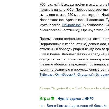
2
700
тыс
.
км
.
Выходы
нефти
и
асфальта
в
начато
в
начале
XX
в
.
Первое
месторожде
выявлено
свыше
920
месторождений
.
Наи
Новоелховское
,
Арланское
,
Шкаповское
,
Т
Мухановское
,
Покровское
,
Кулешовское
,
С
Киенгопское
(
нефтяные
);
Оренбургское
,
К
Промышленно
нефтегазоносны
континент
(
терригенные
и
карбонатные
)
девонского
,
отмечены
в
породах
рифей
-
вендского
возр
5
км
и
более
.
Дебиты
скважины
средние
и
осуществляется
по
местным
и
магистраль
главным
образом
в
пределах
провинции
,
з
административные
и
промышленные
цент
Туймазы
,
Октябрьский
,
Отрадный
,
Бугурус
Словарь
"
География
России
". -
М
.
:
Большая
Российска
Игры ⚽
Нужно сделать НИР?
Волго-Камский артезианский бассейн