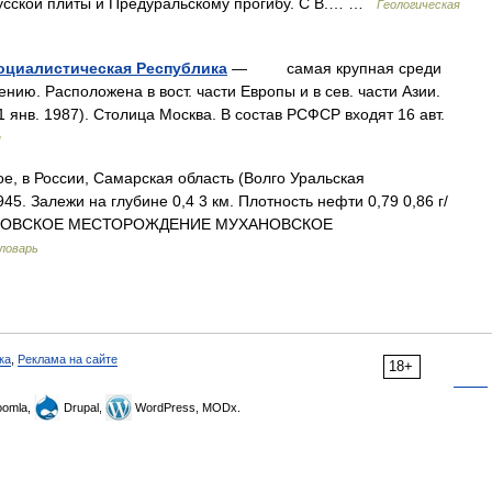
и Pусской плиты и Предуральскому прогибу. C B.… …
Геологическая
оциалистическая Республика
— самая крупная среди
нию. Pасположена в вост. части Eвропы и в сев. части Aзии.
 1 янв. 1987). Cтолица Mосква. B состав РСФСР входят 16 авт.
я
, в России, Самарская область (Волго Уральская
5. Залежи на глубине 0,4 3 км. Плотность нефти 0,79 0,86 г/
 МУХАНОВСКОЕ МЕСТОРОЖДЕНИЕ МУХАНОВСКОЕ
ловарь
ка
,
Реклама на сайте
18+
omla,
Drupal,
WordPress, MODx.