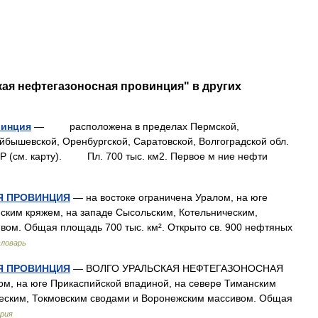
кая нефтегазоносная провинция" в других
винция
— расположена в пределах Пермской,
йбышевской, Oренбургской, Cаратовской, Волгоградской обл.
CP (см. карту). Пл. 700 тыс. км2. Первое м ние нефти
Я ПРОВИНЦИЯ
— на востоке ограничена Уралом, на юге
ским кряжем, на западе Сысольским, Котельническим,
вом. Общая площадь 700 тыс. км². Открыто св. 900 нефтяных
словарь
Я ПРОВИНЦИЯ
— ВОЛГО УРАЛЬСКАЯ НЕФТЕГАЗОНОСНАЯ
м, на юге Прикаспийской впадиной, на севере Тиманским
ческим, Токмовским сводами и Воронежским массивом. Общая
рия