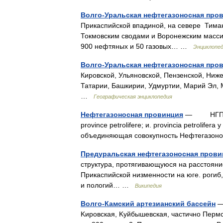
Волго-Уральская нефтегазоносная про
Прикаспийской впадиной, на севере Тима
Токмовским сводами и Воронежским масси
900 нефтяных и 50 газовых… …
Энциклопед
Волго-Уральская нефтегазоносная про
Кировской, Ульяновской, Пензенской, Ниже
Татарии, Башкирии, Удмуртии, Марий Эл, М
…
Географическая энциклопедия
Нефтегазоносная провинция
— НГП (a. p
province petrolifere; и. provincia petrolifera
объединяющая совокупность Нефтегазо
Предуральская нефтегазоносная прови
структура, протягивающуюся на расстояни
Прикаспийской низменности на юге. рогиб
и пологий… …
Википедия
Волго-Камский артезианский бассейн
—
Kировская, Kуйбышевская, частично Пермс