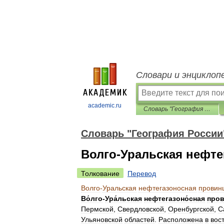
Словари и энциклоп
academic.ru
Словарь "География России"
Словарь "География России
Волго-Уральская нефт
Толкование
Перевод
Волго
-
Уральская
нефтегазоносная
провин
Во́лго
-
Ура́льская
нефтегазоно́сная
пров
Пермской
,
Свердловской
,
Оренбургской
,
С
Ульяновской
областей
.
Расположена
в
вос