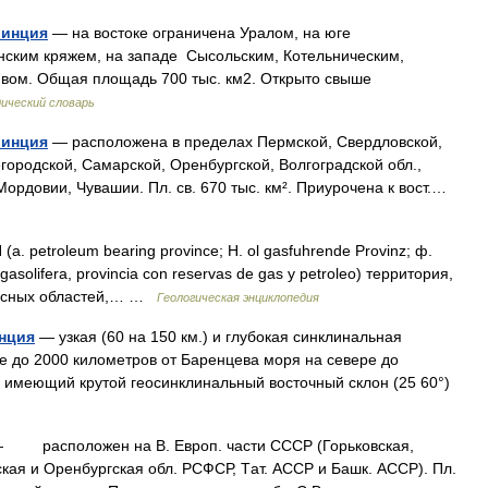
винция
— на востоке ограничена Уралом, на юге
нским кряжем, на западе Сысольским, Котельническим,
вом. Общая площадь 700 тыс. км2. Открыто свыше
ический словарь
винция
— расположена в пределах Пермской, Свердловской,
городской, Самарской, Оренбургской, Волгоградской обл.,
ордовии, Чувашии. Пл. св. 670 тыс. км². Приурочена к вост.…
etroleum bearing province; H. ol gasfuhrende Provinz; ф.
 y gasolifera, provincia con reservas de gas y petroleo) территория,
носных областей,… …
Геологическая энциклопедия
нция
— узкая (60 на 150 км.) и глубокая синклинальная
е до 2000 километров от Баренцева моря на севере до
, имеющий крутой геосинклинальный восточный склон (25 60°)
 расположен на B. Eвроп. части CCCP (Горьковская,
кая и Oренбургская обл. РСФСР, Tат. ACCP и Башк. ACCP). Пл.