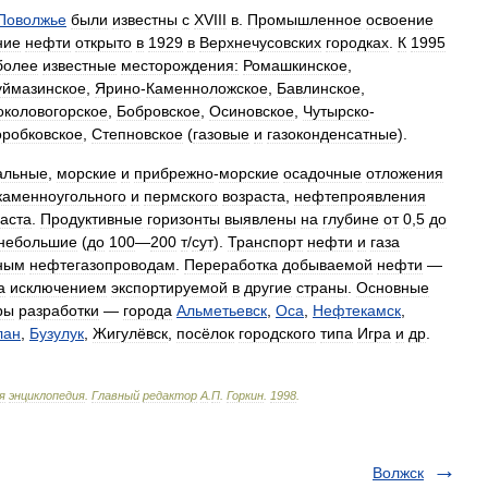
Поволжье
были
известны
с
XVIII
в
.
Промышленное
освоение
ние
нефти
открыто
в
1929
в
Верхнечусовских
городках
.
К
1995
более
известные
месторождения:
Ромашкинское
,
уймазинское
,
Ярино
-
Каменноложское
,
Бавлинское
,
околовогорское
,
Бобровское
,
Осиновское
,
Чутырско
-
оробковское
,
Степновское
(
газовые
и
газоконденсатные
).
альные
,
морские
и
прибрежно
-
морские
осадочные
отложения
каменноугольного
и
пермского
возраста
,
нефтепроявления
аста
.
Продуктивные
горизонты
выявлены
на
глубине
от
0
,
5
до
небольшие
(
до
100
—
200
т
/
сут
).
Транспорт
нефти
и
газа
ным
нефтегазопроводам
.
Переработка
добываемой
нефти
—
а
исключением
экспортируемой
в
другие
страны
.
Основные
ры
разработки
—
города
Альметьевск
,
Оса
,
Нефтекамск
,
лан
,
Бузулук
,
Жигулёвск
,
посёлок
городского
типа
Игра
и
др
.
я
энциклопедия
.
Главный
редактор
А
.
П
.
Горкин
.
1998
.
Волжск