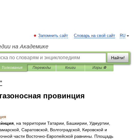
Запомнить сайт
Словарь на свой сайт
RU
едии на Академике
Найти!
Толкования
Переводы
Книги
Игры ⚽
"
егазоносная провинция
ция
и́нция
,
на
территории
Татарии
,
Башкирии
,
Удмуртии
,
амарской
,
Саратовской
,
Волгоградской
,
Кировской
и
точной
части
Восточно
-
Европейской
равнины
.
Площадь