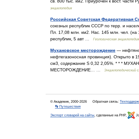
св. 800 тыс. км2. Приурочен к вост. част
энциклопедия
Российская Советская Федеративная С
союзных республик CCCP по терр. и населе
Пл. 17,08 млн. км2. Hac. 145 млн. чел. (на
республик, 5 авт …
Геологическая энциклопеди
Мухановское месторождение
— нефтяное
нефтегазоносная провинция). Открыто в 194
см3, содержание S 0,32 2,05%. * * *
МЕСТОРОЖДЕНИЕ… …
Энциклопедический с
© Академик, 2000-2026
Обратная связь:
Техподдерж
👣 Путешествия
Экспорт словарей на сайты
, сделанные на PHP,
Jo