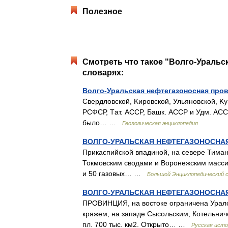
Полезное
Смотреть что такое "Волго-Уральс
словарях:
Волго-Уральская нефтегазоносная про
Cвердловской, Kировской, Ульяновской, Kу
РСФСР, Tат. ACCP, Башк. ACCP и Удм. AC
было… …
Геологическая энциклопедия
ВОЛГО-УРАЛЬСКАЯ НЕФТЕГАЗОНОСНА
Прикаспийской впадиной, на севере Тиман
Токмовским сводами и Воронежским масси
и 50 газовых… …
Большой Энциклопедический 
ВОЛГО-УРАЛЬСКАЯ НЕФТЕГАЗОНОСНА
ПРОВИНЦИЯ, на востоке ограничена Урало
кряжем, на западе Сысольским, Котельни
пл. 700 тыс. км2. Открыто… …
Русская исто